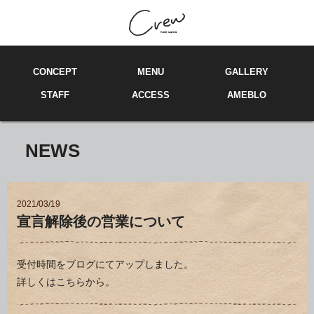
C
ONCEPT
M
E
NU
GA
LL
ERY
ST
A
FF
ACCE
SS
AMEBLO
NEWS
2021/03/19
宣言解除後の営業について
受付時間をブログにてアップしました。
詳しくは
こちらから。