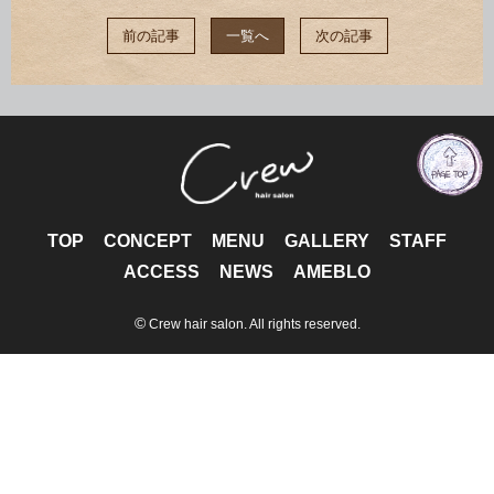
前の記事
一覧へ
次の記事
TOP
CONCEPT
MENU
GALLERY
STAFF
ACCESS
NEWS
AMEBLO
©
Crew hair salon. All rights reserved.