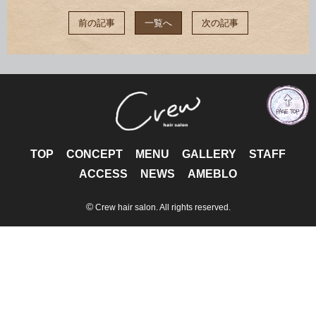
前の記事
一覧へ
次の記事
TOP
CONCEPT
MENU
GALLERY
STAFF
ACCESS
NEWS
AMEBLO
©
Crew hair salon. All rights reserved.