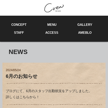
C
ONCEPT
M
E
NU
GA
LL
ERY
ST
A
FF
ACCE
SS
AMEBLO
NEWS
2024/05/24
6月のお知らせ
ブログにて、6月のスタッフ出勤状況をアップしました。
詳しくは
こちらから！