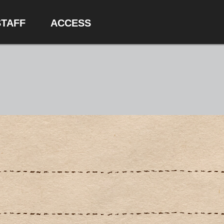
ST
A
FF
ACCE
SS