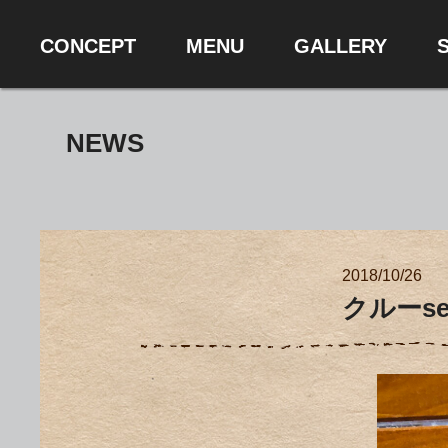
C
ONCEPT
M
E
NU
GA
LL
ERY
NEWS
2018/10/26
クルーsel