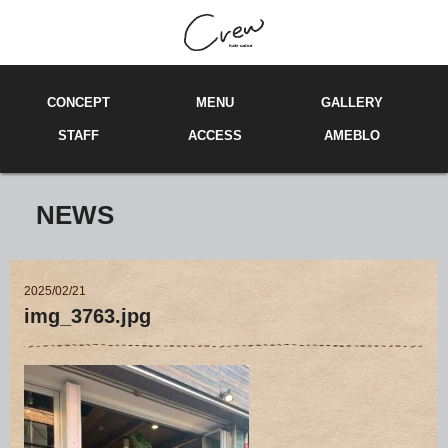
C
ONCEPT
M
E
NU
GA
LL
ERY
ST
A
FF
ACCE
SS
AMEBLO
NEWS
2025/02/21
img_3763.jpg